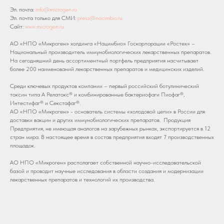
Эл. почта:
info@microgen.ru
Эл. почта только для СМИ:
press@nacimbio.ru
Сайт:
www.microgen.ru
АО «НПО «Микроген» холдинга «Нацимбио» Госкорпорации «Ростех» –
Национальный производитель иммунобиологических лекарственных препаратов.
На сегодняшний день ассортиментный портфель предприятия насчитывает
более 200 наименований лекарственных препаратов и медицинских изделий.
Среди ключевых продуктов компании – первый российский ботулинический
токсин типа А Релатокс® и комбинированные бактериофаги Пиофаг®,
Интестифаг® и Секстафаг®.
АО «НПО «Микроген» - основатель системы «холодовой цепи» в России для
доставки вакцин и других иммунобиологических препаратов. Продукция
Предприятия, не имеющая аналогов на зарубежных рынках, экспортируется в 12
стран мира. В настоящее время в состав предприятия входят 7 производственных
площадок.
АО НПО «Микроген» располагает собственной научно-исследовательской
базой и проводит научные исследования в области создания и модернизации
лекарственных препаратов и технологий их производства.